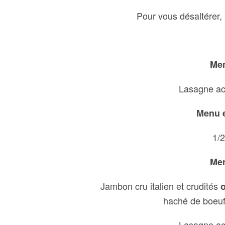
Pour vous désaltérer, 
Men
L
asagne ac
Menu e
1/2
Men
Jambon cru italien et crudités
haché de boeuf,
Lasagne ac